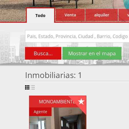
Venta
alquiler
Todo
Busca...
Mostrar en el mapa
Inmobiliarias: 1
MONOAMBIENTE
Agente